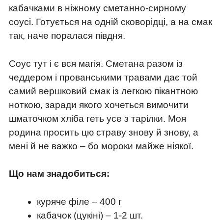
кабачками в ніжному сметанно-сирному
соусі. Готується на одній сковорідці, а на смак
так, наче поралася півдня.
Соус тут і є вся магія. Сметана разом із
чеддером і прованськими травами дає той
самий вершковий смак із легкою пікантною
ноткою, заради якого хочеться вимочити
шматочком хліба геть усе з тарілки. Моя
родина просить цю страву знову й знову, а
мені й не важко – бо мороки майже ніякої.
Що нам знадобиться:
куряче філе – 400 г
кабачок (цукіні) – 1-2 шт.