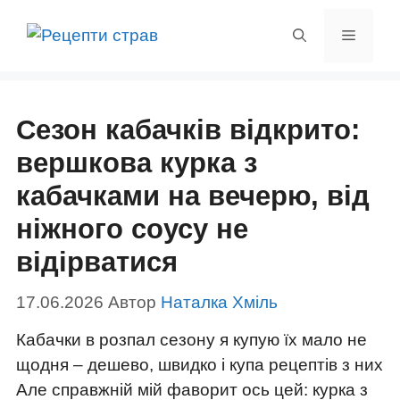
Перейти
до
Меню
вмісту
Сезон кабачків відкрито:
вершкова курка з
кабачками на вечерю, від
ніжного соусу не
відірватися
17.06.2026
Автор
Наталка Хміль
Кабачки в розпал сезону я купую їх мало не
щодня – дешево, швидко і купа рецептів з них
Але справжній мій фаворит ось цей: курка з