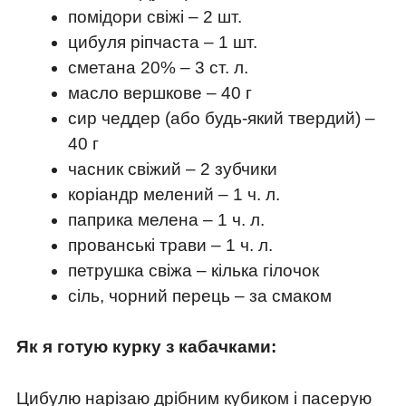
помідори свіжі – 2 шт.
цибуля ріпчаста – 1 шт.
сметана 20% – 3 ст. л.
масло вершкове – 40 г
сир чеддер (або будь-який твердий) –
40 г
часник свіжий – 2 зубчики
коріандр мелений – 1 ч. л.
паприка мелена – 1 ч. л.
прованські трави – 1 ч. л.
петрушка свіжа – кілька гілочок
сіль, чорний перець – за смаком
Як я готую курку з кабачками:
Цибулю нарізаю дрібним кубиком і пасерую