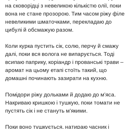
на сковорідці з невеликою кількістю олії, поки
вона не стане прозорою. Тим часом ріжу філе
невеликими шматочками, перекладаю до
цибулі й обсмажую разом.
Коли курка пустить сік, солю, перчу й смажу
далі, поки вся волога не випарується. Тоді
всипаю паприку, коріандр і прованські трави –
аромат на цьому етапі стоїть такий, що
домашні починають зазирати на кухню.
Помідори ріжу дольками й додаю до м’яса.
Накриваю кришкою і тушкую, поки томати не
пустять сік і не стануть м’якими.
Поки воно тушкується, натираю часник і