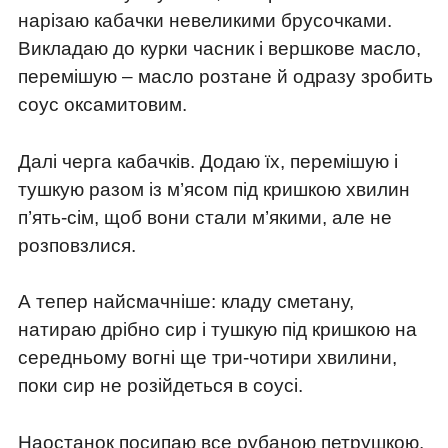
нарізаю кабачки невеликими брусочками.
Викладаю до курки часник і вершкове масло,
перемішую – масло розтане й одразу зробить
соус оксамитовим.
Далі черга кабачків. Додаю їх, перемішую і
тушкую разом із м’ясом під кришкою хвилин
п’ять-сім, щоб вони стали м’якими, але не
розповзлися.
А тепер найсмачніше: кладу сметану,
натираю дрібно сир і тушкую під кришкою на
середньому вогні ще три-чотири хвилини,
поки сир не розійдеться в соусі.
Наостанок посипаю все рубаною петрушкою.