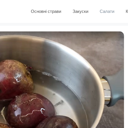
Основні страви
Закуски
Салати
К