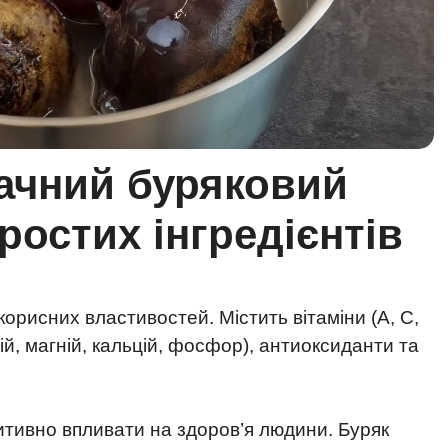
мачний буряковий
простих інгредієнтів
корисних властивостей. Містить вітаміни (A, C,
алій, магній, кальцій, фосфор), антиоксиданти та
итивно впливати на здоров’я людини. Буряк