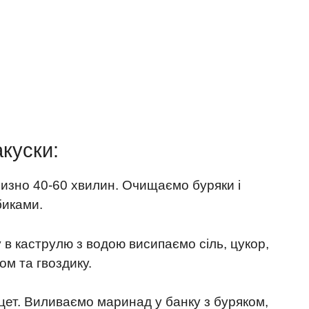
куски:
лизно 40-60 хвилин. Очищаємо буряки і
биками.
в каструлю з водою висипаємо сіль, цукор,
м та гвоздику.
цет. Виливаємо маринад у банку з буряком,