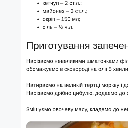
кетчуп – 2 ст.л.;
майонез – 3 ст.л.;
окріп – 150 мл;
сіль – ½ ч.л.
Приготування запечен
Нарізаємо невеликими шматочками філе
обсмажуємо в сковороді на олії 5 хвили
Натираємо на великій тертці моркву і 
Нарізаємо дрібно цибулю, додаємо до о
Змішуємо овочеву масу, кладемо до неї