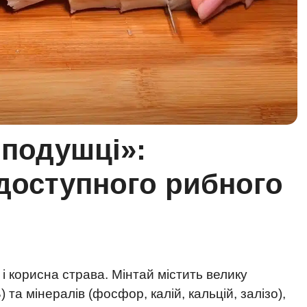
 подушці»:
 доступного рибного
і корисна страва. Мінтай містить велику
 В) та мінералів (фосфор, калій, кальцій, залізо),