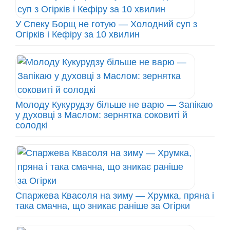
У Спеку Борщ не готую — Холодний суп з
Огірків і Кефіру за 10 хвилин
Молоду Кукурудзу більше не варю — Запікаю
у духовці з Маслом: зернятка соковиті й
солодкі
Спаржева Квасоля на зиму — Хрумка, пряна і
така смачна, що зникає раніше за Огірки