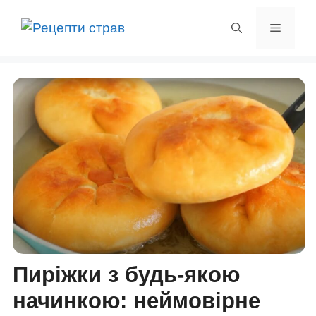
Перейти
до
Меню
вмісту
Пиріжки з будь-якою
начинкою: неймовірне