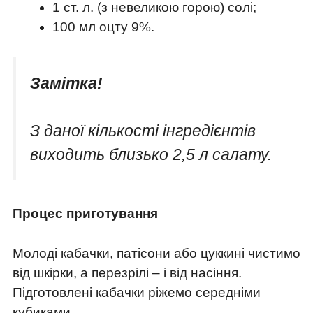
1 ст. л. (з невеликою горою) солі;
100 мл оцту 9%.
Замітка!
З даної кількості інгредієнтів
виходить близько 2,5 л салату.
Процес приготування
Молоді кабачки, патісони або цуккині чистимо
від шкірки, а перезрілі – і від насіння.
Підготовлені кабачки ріжемо середніми
кубиками.