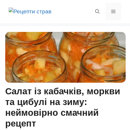
Перейти
до
Меню
вмісту
Салат із кабачків, моркви
та цибулі на зиму:
неймовірно смачний
рецепт