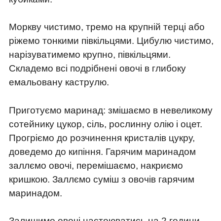
Моркву чистимо, тремо на крупній терці або
ріжемо тонкими півкільцями. Цибулю чистимо,
нарізуватимемо крупно, півкільцями.
Складемо всі подрібнені овочі в глибоку
емальовану каструлю.
Приготуємо маринад: змішаємо в невеликому
сотейнику цукор, сіль, рослинну олію і оцет.
Прогріємо до розчинення кристалів цукру,
доведемо до кипіння. Гарячим маринадом
заллємо овочі, перемішаємо, накриємо
кришкою. Заллємо суміш з овочів гарячим
маринадом.
Залишимо овочі настоюватись на 2 години,