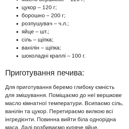
цукор – 120 г;
борошно – 200 г;
розпушувач – ч.л.;
яйце – шт.;
сіль – щіпка;
ванілін – щіпка;
шоколадні краплі – 100 г.
Приготування печива:
Для приготування беремо глибоку ємність
для змішування. Поміщаємо до неї вершкове
масло кімнатної температури. Всипаємо сіль,
ванілін та цукор. Перетираємо вилкою всі
інгредієнти. Повинна вийти біла однорідна
маса. Далі розбиваємо куряче яйце,