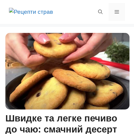
Перейти
до
Меню
вмісту
Швидке та легке печиво
до чаю: смачний десерт