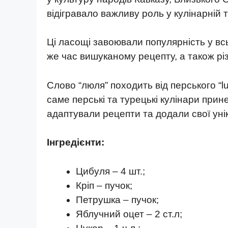
відігравало важливу роль у кулінарній т
Ці ласощі завоювали популярність у всь
же час вишуканому рецепту, а також рі
Слово “люля” походить від перського “l
саме перські та турецькі кулінари прин
адаптували рецепти та додали свої уні
Інгредієнти:
Цибуля – 4 шт.;
Кріп – пучок;
Петрушка – пучок;
Яблучний оцет – 2 ст.л;