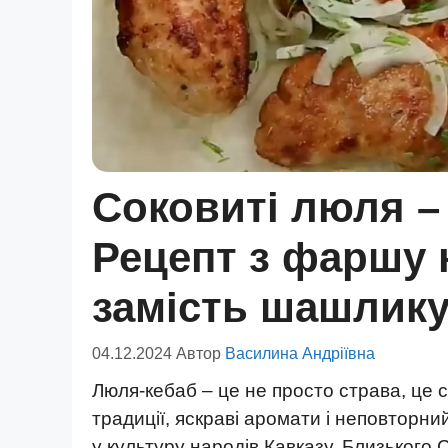
Соковиті люля – 
Рецепт з фаршу н
замість шашлику
04.12.2024
Автор
Василина Андріївна
Люля-кебаб – це не просто страва, це с
традиції, яскраві аромати і неповторн
у культуру народів Кавказу, Близького 