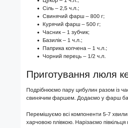
Цукор – 1 ч.л.;
Сіль – 2,5 ч.л.;
Свинячий фарш – 800 г;
Курячий фарш – 500 г;
Часник – 1 зубчик;
Базилік – 1 ч.л.;
Паприка копчена – 1 ч.л.;
Чорний перець – 1/2 ч.л.
Приготування люля к
Подрібнюємо пару цибулин разом із час
свинячим фаршем. Додаємо у фарш бази
Перемішуємо всі компоненти 5-7 хвили
харчовою плівкою. Нарізаємо півкільц