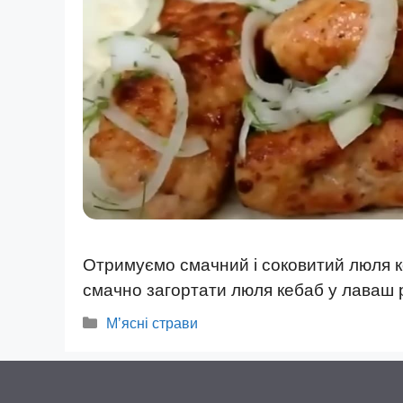
Отримуємо смачний і соковитий люля 
смачно загортати люля кебаб у лаваш 
Категорії
Мʼясні страви