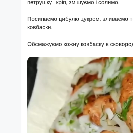
петрушку і кріп, змішуємо і солимо.
Посипаємо цибулю цукром, вливаємо та
ковбаски.
Обсмажуємо кожну ковбаску в сковороді 