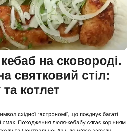
кебаб на сковороді.
а святковий стіл:
 та котлет
имвол східної гастрономії, що поєднує багаті
ий смак. Походження люля-кебабу сягає корінням
Сходу та Центральної Азії, де м’ясо завжди