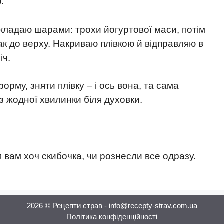
.
ладаю шарами: трохи йогуртової маси, потім
ак до верху. Накриваю плівкою й відправляю в
іч.
рму, зняти плівку – і ось вона, та сама
з жодної хвилинки біля духовки.
я вам хоч скибочка, чи рознесли все одразу.
2026 © Рецепти страв - info@recepty-strav.com.ua
Політика конфіденційності