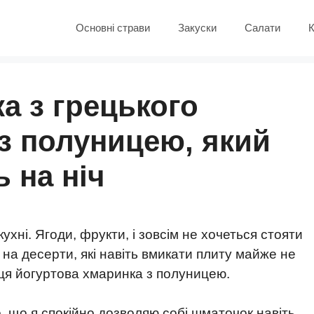
Основні страви
Закуски
Салати
К
а з грецького
із полуницею, який
ь на ніч
кухні. Ягоди, фрукти, і зовсім не хочеться стояти
 на десерти, які навіть вмикати плиту майже не
оця йогуртова хмаринка з полуницею.
о, що я спокійно дозволяю собі шматочок навіть