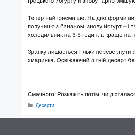
грецького йогурту й знову гарно змішую
Тепер найприємніше. На дно форми вик
полуницю з бананом, знову йогурт – і т
холодильник на 6-8 годин, а краще на н
Зранку лишається тільки перевернути фо
хмаринка. Освіжаючий літній десерт бе
Смачного! Розкажіть потім, чи дісталас
Категорії
Десерти