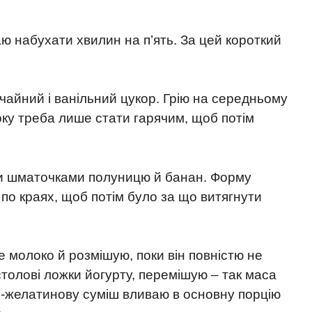
 набухати хвилин на п’ять. За цей короткий
айний і ванільний цукор. Грію на середньому
оку треба лише стати гарячим, щоб потім
ми шматочками полуницю й банан. Форму
 по краях, щоб потім було за що витягнути
 молоко й розмішую, поки він повністю не
столові ложки йогурту, перемішую – так маса
-желатинову суміш вливаю в основну порцію