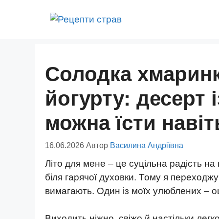
Перейти
до
вмісту
Солодка хмаринк
йогурту: десерт 
можна їсти навіт
16.06.2026
Автор
Василина Андріївна
Літо для мене – це суцільна радість на 
біля гарячої духовки. Тому я переходжу
вимагають. Один із моїх улюблених – 
Виходить ніжно, свіжо й настільки легк