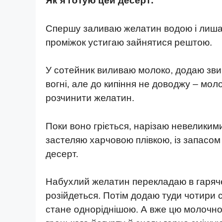
Як я готую цей десерт:
Спершу заливаю желатин водою і лишаю
проміжок устигаю зайнятися рештою.
У сотейник виливаю молоко, додаю звич
вогні, але до кипіння не доводжу – мол
розчинити желатин.
Поки воно гріється, нарізаю невелики
застеляю харчовою плівкою, із запасом
десерт.
Набухлий желатин перекладаю в гаряче
розійдеться. Потім додаю туди чотири 
стане одноріднішою. А вже цю молочно