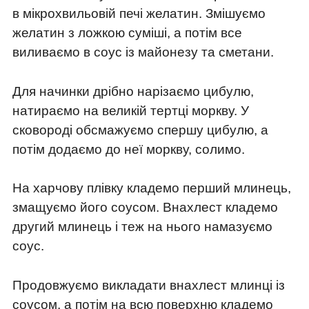
в мікрохвильовій печі желатин. Змішуємо
желатин з ложкою суміші, а потім все
виливаємо в соус із майонезу та сметани.
Для начинки дрібно нарізаємо цибулю,
натираємо на великій тертці моркву. У
сковороді обсмажуємо спершу цибулю, а
потім додаємо до неї моркву, солимо.
На харчову плівку кладемо перший млинець,
змащуємо його соусом. Внахлест кладемо
другий млинець і теж на нього намазуємо
соус.
Продовжуємо викладати внахлест млинці із
соусом, а потім на всю поверхню кладемо