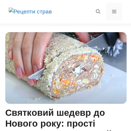
Перейти
до
Меню
вмісту
Святковий шедевр до
Нового року: прості