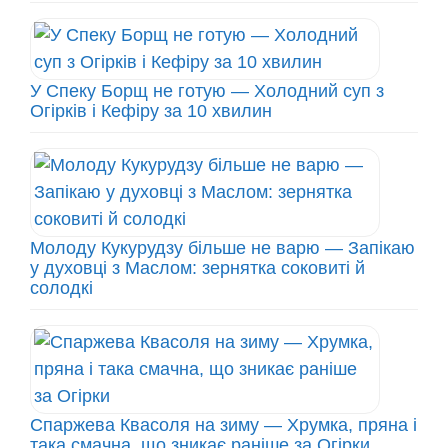
У Спеку Борщ не готую — Холодний суп з
Огірків і Кефіру за 10 хвилин
Молоду Кукурудзу більше не варю — Запікаю
у духовці з Маслом: зернятка соковиті й
солодкі
Спаржева Квасоля на зиму — Хрумка, пряна і
така смачна, що зникає раніше за Огірки