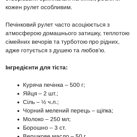
кожен рулет особливим.
Печінковий рулет часто асоціюється з
атмосферою домашнього затишку, теплотою
сімейних вечорів та турботою про рідних,
адже готується з душею та любов’ю.
Інгредієнти для тіста:
Куряча печінка – 500 г;
Яйця – 2 шт.;
Сіль – ½ ч.л.;
Чорний мелений перець – щіпка;
Молоко – 250 мл;
Борошно – 3 ст.
Вершкове масло – 50 г.