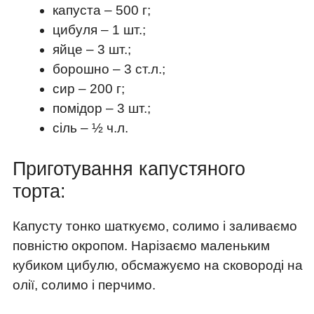
капуста – 500 г;
цибуля – 1 шт.;
яйце – 3 шт.;
борошно – 3 ст.л.;
сир – 200 г;
помідор – 3 шт.;
сіль – ½ ч.л.
Приготування капустяного
торта:
Капусту тонко шаткуємо, солимо і заливаємо
повністю окропом. Нарізаємо маленьким
кубиком цибулю, обсмажуємо на сковороді на
олії, солимо і перчимо.