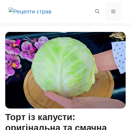
Перейти
до
Меню
вмісту
Торт із капусти:
оригінальна та смачна