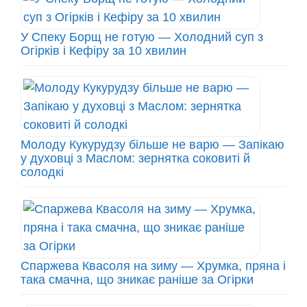
У Спеку Борщ не готую — Холодний суп з
Огірків і Кефіру за 10 хвилин
Молоду Кукурудзу більше не варю — Запікаю
у духовці з Маслом: зернятка соковиті й
солодкі
Спаржева Квасоля на зиму — Хрумка, пряна і
така смачна, що зникає раніше за Огірки