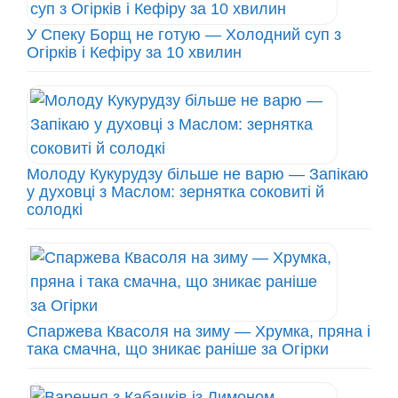
У Спеку Борщ не готую — Холодний суп з
Огірків і Кефіру за 10 хвилин
Молоду Кукурудзу більше не варю — Запікаю
у духовці з Маслом: зернятка соковиті й
солодкі
Спаржева Квасоля на зиму — Хрумка, пряна і
така смачна, що зникає раніше за Огірки